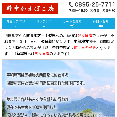
四国地方から
関東地方＋山梨県
へのお荷物は
翌々日着
でしたが、令
和６年１０月１日から
翌日着
に戻ります。
中部地方
同様、時間指定
は
１４時から
の指定が可能、
午前中指定
は
前々日の発送
となりま
す。 （
新潟県
へは
翌々日着
のままです）